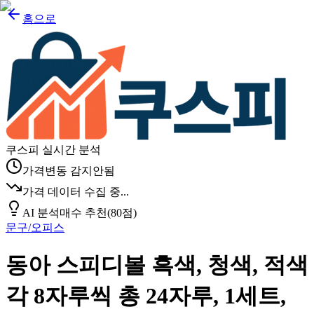
홈으로
쿠스피 실시간 분석
가격변동 감지안됨
가격 데이터 수집 중...
AI 분석
매수 추천
(
80
점)
문구/오피스
동아 스피디볼 흑색, 청색, 적색
각 8자루씩 총 24자루, 1세트,