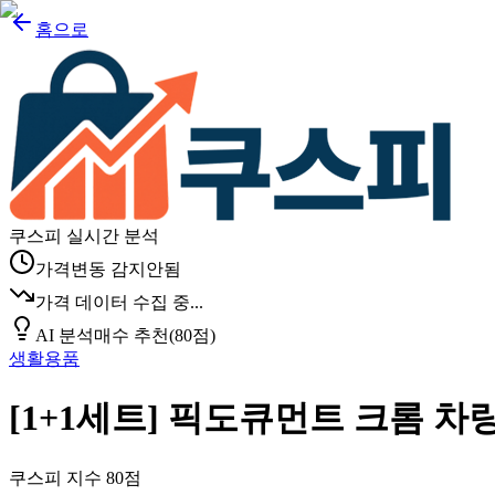
홈으로
쿠스피 실시간 분석
가격변동 감지안됨
가격 데이터 수집 중...
AI 분석
매수 추천
(
80
점)
생활용품
[1+1세트] 픽도큐먼트 크롬 
쿠스피 지수
80
점