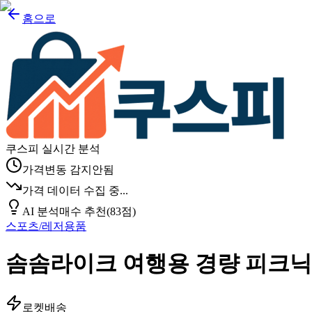
홈으로
쿠스피 실시간 분석
가격변동 감지안됨
가격 데이터 수집 중...
AI 분석
매수 추천
(
83
점)
스포츠/레저용품
솜솜라이크 여행용 경량 피크닉
로켓배송