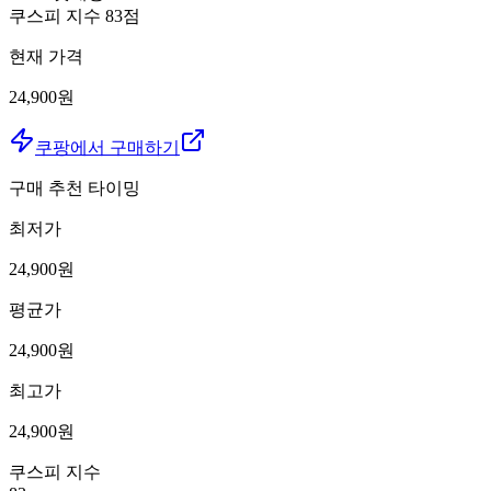
쿠스피 지수
83
점
현재 가격
24,900원
쿠팡에서 구매하기
구매 추천 타이밍
최저가
24,900
원
평균가
24,900
원
최고가
24,900
원
쿠스피 지수