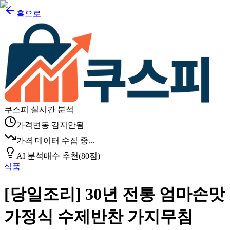
홈으로
쿠스피 실시간 분석
가격변동 감지안됨
가격 데이터 수집 중...
AI 분석
매수 추천
(
80
점)
식품
[당일조리] 30년 전통 엄마손맛
가정식 수제반찬 가지무침