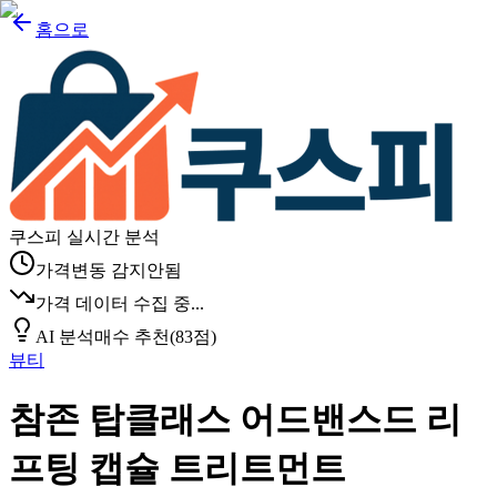
홈으로
쿠스피 실시간 분석
가격변동 감지안됨
가격 데이터 수집 중...
AI 분석
매수 추천
(
83
점)
뷰티
참존 탑클래스 어드밴스드 리
프팅 캡슐 트리트먼트