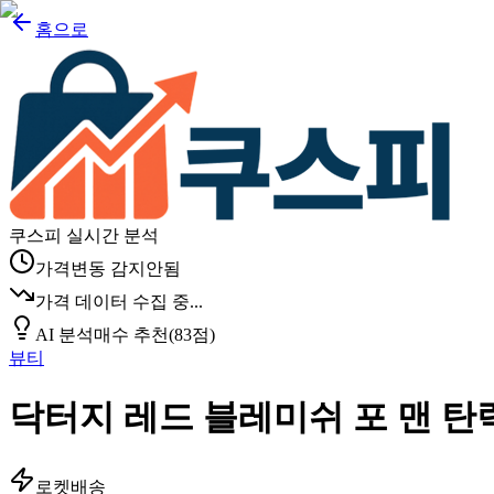
홈으로
쿠스피 실시간 분석
가격변동 감지안됨
가격 데이터 수집 중...
AI 분석
매수 추천
(
83
점)
뷰티
닥터지 레드 블레미쉬 포 맨 탄력 올
로켓배송