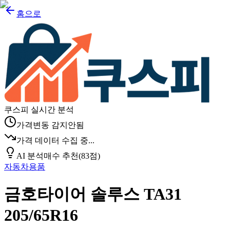
홈으로
쿠스피 실시간 분석
가격변동 감지안됨
가격 데이터 수집 중...
AI 분석
매수 추천
(
83
점)
자동차용품
금호타이어 솔루스 TA31
205/65R16