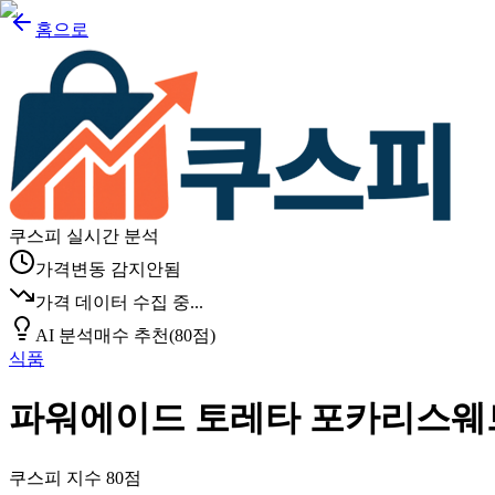
홈으로
쿠스피 실시간 분석
가격변동 감지안됨
가격 데이터 수집 중...
AI 분석
매수 추천
(
80
점)
식품
파워에이드 토레타 포카리스웨트 34
쿠스피 지수
80
점