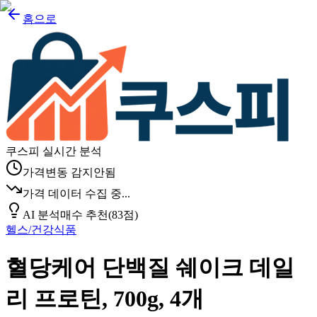
홈으로
쿠스피 실시간 분석
가격변동 감지안됨
가격 데이터 수집 중...
AI 분석
매수 추천
(
83
점)
헬스/건강식품
혈당케어 단백질 쉐이크 데일
리 프로틴, 700g, 4개