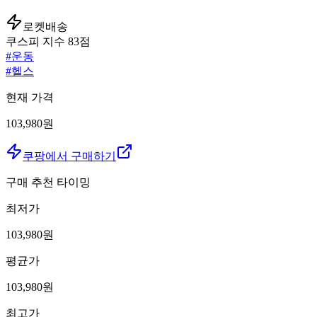
로켓배송
쿠스피 지수
83
점
#
운동
#
헬스
현재 가격
103,980원
쿠팡에서 구매하기
구매 추천 타이밍
최저가
103,980
원
평균가
103,980
원
최고가