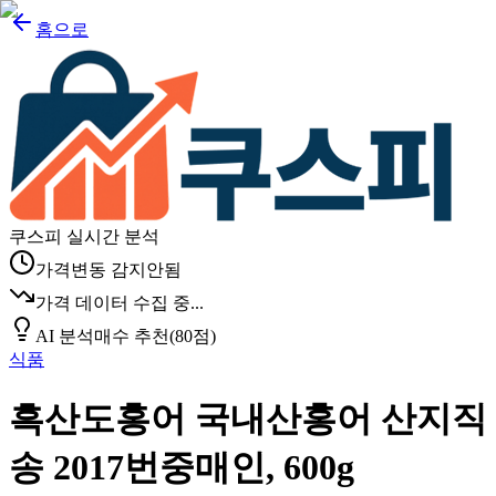
홈으로
쿠스피 실시간 분석
가격변동 감지안됨
가격 데이터 수집 중...
AI 분석
매수 추천
(
80
점)
식품
흑산도홍어 국내산홍어 산지직
송 2017번중매인, 600g