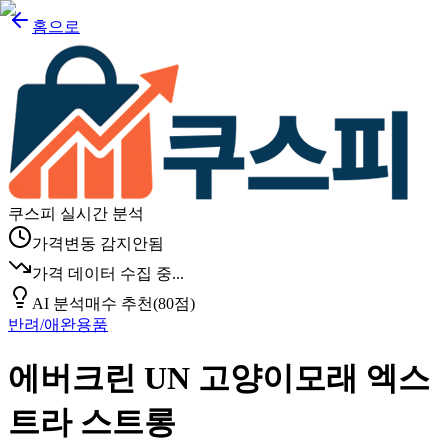
홈으로
쿠스피 실시간 분석
가격변동 감지안됨
가격 데이터 수집 중...
AI 분석
매수 추천
(
80
점)
반려/애완용품
에버크린 UN 고양이모래 엑스
트라 스트롱