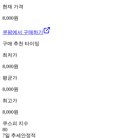
현재 가격
8,000원
쿠팡에서 구매하기
구매 추천 타이밍
최저가
8,000
원
평균가
8,000
원
최고가
8,000
원
쿠스피 지수
80
7일 추세
안정적