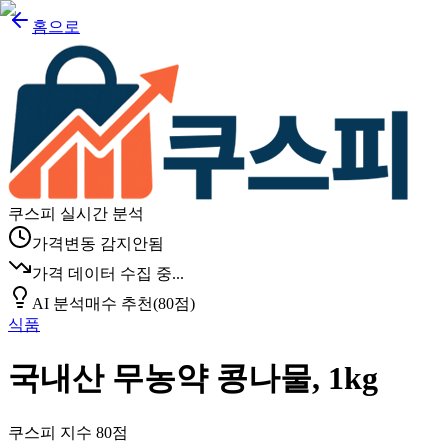
홈으로
쿠스피 실시간 분석
가격변동 감지안됨
가격 데이터 수집 중...
AI 분석
매수 추천
(
80
점)
식품
국내산 무농약 콩나물, 1kg
쿠스피 지수
80
점