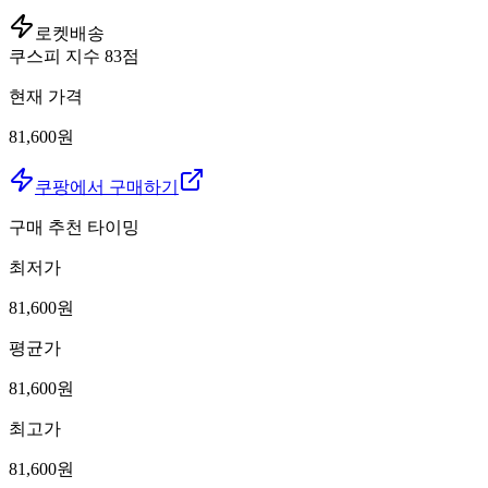
로켓배송
쿠스피 지수
83
점
현재 가격
81,600원
쿠팡에서 구매하기
구매 추천 타이밍
최저가
81,600
원
평균가
81,600
원
최고가
81,600
원