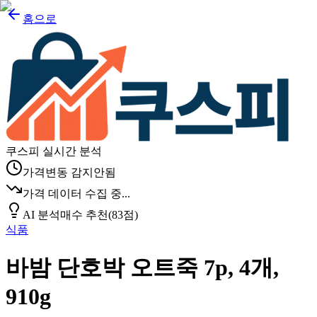
홈으로
쿠스피 실시간 분석
가격변동 감지안됨
가격 데이터 수집 중...
AI 분석
매수 추천
(
83
점)
식품
바밤 단호박 오트죽 7p, 4개,
910g