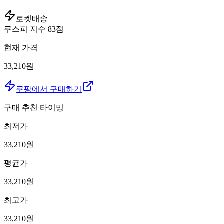
로켓배송
쿠스피 지수
83
점
현재 가격
33,210원
쿠팡에서 구매하기
구매 추천 타이밍
최저가
33,210
원
평균가
33,210
원
최고가
33,210
원