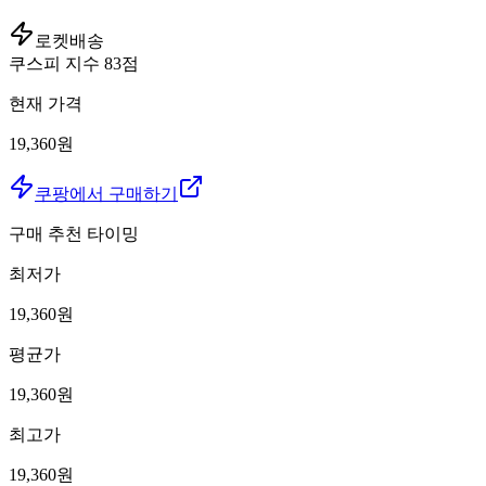
로켓배송
쿠스피 지수
83
점
현재 가격
19,360원
쿠팡에서 구매하기
구매 추천 타이밍
최저가
19,360
원
평균가
19,360
원
최고가
19,360
원