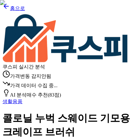
홈으로
쿠스피 실시간 분석
가격변동 감지안됨
가격 데이터 수집 중...
AI 분석
매수 추천
(
83
점)
생활용품
콜로닐 누벅 스웨이드 기모용
크레이프 브러쉬