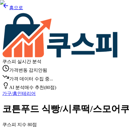
홈으로
쿠스피 실시간 분석
가격변동 감지안됨
가격 데이터 수집 중...
AI 분석
매수 추천
(
80
점)
가구/홈인테리어
코튼푸드 식빵/시루떡/스모어쿠키
쿠스피 지수
80
점