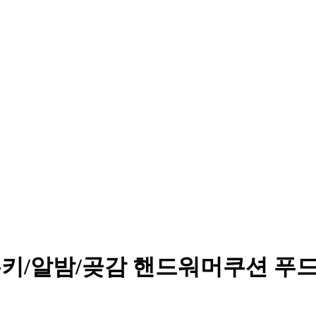
/알밤/곶감 핸드워머쿠션 푸드인