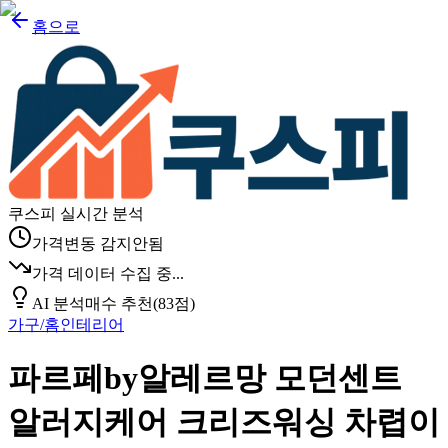
홈으로
쿠스피 실시간 분석
가격변동 감지안됨
가격 데이터 수집 중...
AI 분석
매수 추천
(
83
점)
가구/홈인테리어
파르페by알레르망 모던센트
알러지케어 크리즈워싱 차렵이