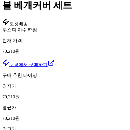
불 베개커버 세트
로켓배송
쿠스피 지수
83
점
현재 가격
70,210원
쿠팡에서 구매하기
구매 추천 타이밍
최저가
70,210
원
평균가
70,210
원
최고가