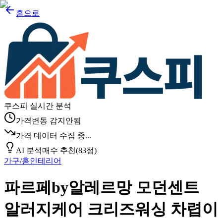
홈으로
쿠스피 실시간 분석
가격변동 감지안됨
가격 데이터 수집 중...
AI 분석
매수 추천
(
83
점)
가구/홈인테리어
파르페by알레르망 모던센트
알러지케어 크리즈워싱 차렵이