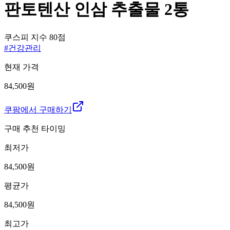
판토텐산 인삼 추출물 2통
쿠스피 지수
80
점
#
건강관리
현재 가격
84,500원
쿠팡에서 구매하기
구매 추천 타이밍
최저가
84,500
원
평균가
84,500
원
최고가