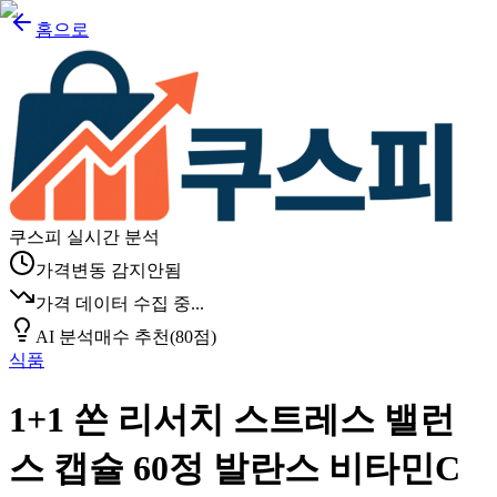
홈으로
쿠스피 실시간 분석
가격변동 감지안됨
가격 데이터 수집 중...
AI 분석
매수 추천
(
80
점)
식품
1+1 쏜 리서치 스트레스 밸런
스 캡슐 60정 발란스 비타민C