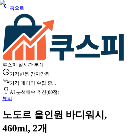
홈으로
쿠스피 실시간 분석
가격변동 감지안됨
가격 데이터 수집 중...
AI 분석
매수 추천
(
80
점)
뷰티
노도르 올인원 바디워시,
460ml, 2개