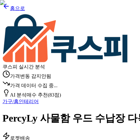
홈으로
쿠스피 실시간 분석
가격변동 감지안됨
가격 데이터 수집 중...
AI 분석
매수 추천
(
83
점)
가구/홈인테리어
PercyLy 사물함 우드 수납장 
로켓배송