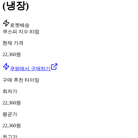
(냉장)
로켓배송
쿠스피 지수
83
점
현재 가격
22,360원
쿠팡에서 구매하기
구매 추천 타이밍
최저가
22,360
원
평균가
22,360
원
최고가