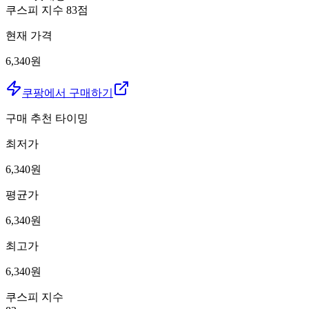
쿠스피 지수
83
점
현재 가격
6,340원
쿠팡에서 구매하기
구매 추천 타이밍
최저가
6,340
원
평균가
6,340
원
최고가
6,340
원
쿠스피 지수