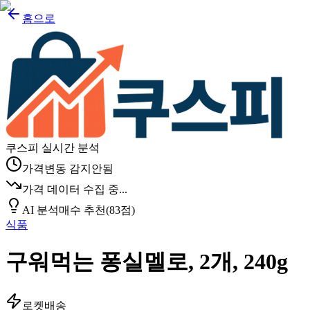
홈으로
쿠스피 실시간 분석
가격변동 감지안됨
가격 데이터 수집 중...
AI 분석
매수 추천
(
83
점)
식품
구워먹는 퐁실멜로, 2개, 240g
로켓배송