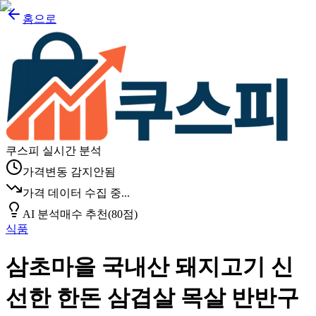
홈으로
쿠스피 실시간 분석
가격변동 감지안됨
가격 데이터 수집 중...
AI 분석
매수 추천
(
80
점)
식품
삼초마을 국내산 돼지고기 신
선한 한돈 삼겹살 목살 반반구