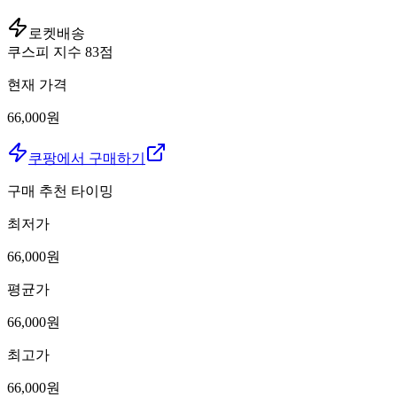
로켓배송
쿠스피 지수
83
점
현재 가격
66,000원
쿠팡에서 구매하기
구매 추천 타이밍
최저가
66,000
원
평균가
66,000
원
최고가
66,000
원