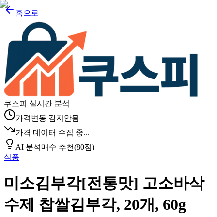
홈으로
쿠스피 실시간 분석
가격변동 감지안됨
가격 데이터 수집 중...
AI 분석
매수 추천
(
80
점)
식품
미소김부각[전통맛] 고소바삭
수제 찹쌀김부각, 20개, 60g