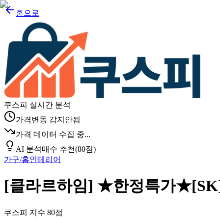
홈으로
쿠스피 실시간 분석
가격변동 감지안됨
가격 데이터 수집 중...
AI 분석
매수 추천
(
80
점)
가구/홈인테리어
[클라르하임] ★한정특가★[SK
쿠스피 지수
80
점