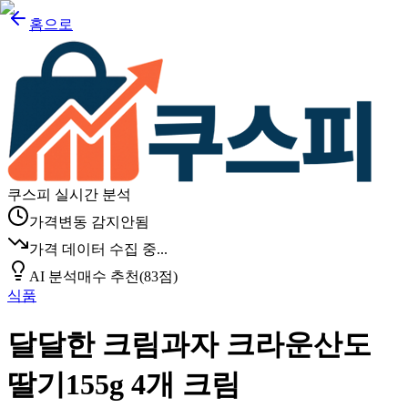
홈으로
쿠스피 실시간 분석
가격변동 감지안됨
가격 데이터 수집 중...
AI 분석
매수 추천
(
83
점)
식품
달달한 크림과자 크라운산도
딸기155g 4개 크림