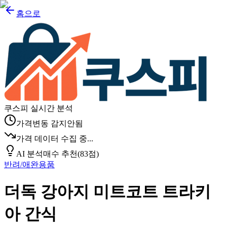
홈으로
쿠스피 실시간 분석
가격변동 감지안됨
가격 데이터 수집 중...
AI 분석
매수 추천
(
83
점)
반려/애완용품
더독 강아지 미트코트 트라키
아 간식