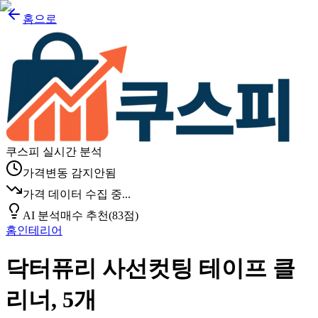
홈으로
쿠스피 실시간 분석
가격변동 감지안됨
가격 데이터 수집 중...
AI 분석
매수 추천
(
83
점)
홈인테리어
닥터퓨리 사선컷팅 테이프 클
리너, 5개