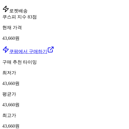
로켓배송
쿠스피 지수
83
점
현재 가격
43,660원
쿠팡에서 구매하기
구매 추천 타이밍
최저가
43,660
원
평균가
43,660
원
최고가
43,660
원