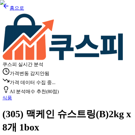
홈으로
쿠스피 실시간 분석
가격변동 감지안됨
가격 데이터 수집 중...
AI 분석
매수 추천
(
80
점)
식품
(305) 맥케인 슈스트링(B)2kg x
8개 1box