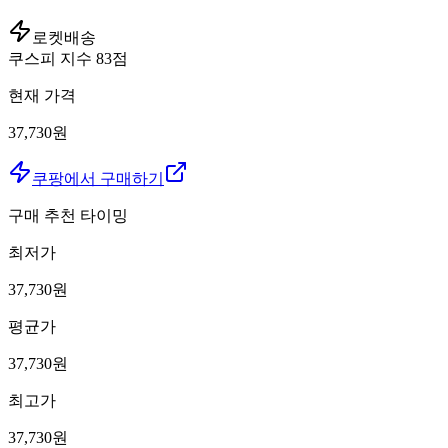
로켓배송
쿠스피 지수
83
점
현재 가격
37,730원
쿠팡에서 구매하기
구매 추천 타이밍
최저가
37,730
원
평균가
37,730
원
최고가
37,730
원