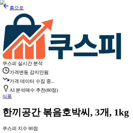
홈으로
쿠스피 실시간 분석
가격변동 감지안됨
가격 데이터 수집 중...
AI 분석
매수 추천
(
80
점)
식품
한끼공간 볶음호박씨, 3개, 1kg
쿠스피 지수
80
점