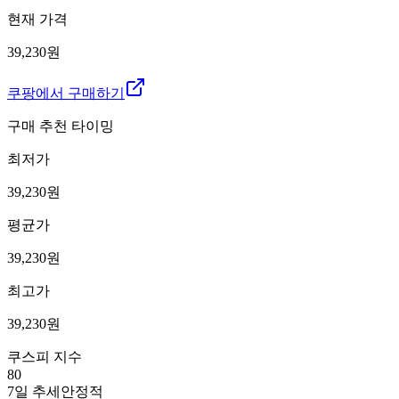
현재 가격
39,230원
쿠팡에서 구매하기
구매 추천 타이밍
최저가
39,230
원
평균가
39,230
원
최고가
39,230
원
쿠스피 지수
80
7일 추세
안정적