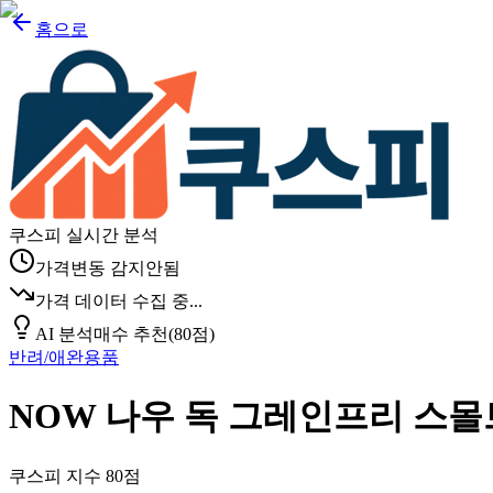
홈으로
쿠스피 실시간 분석
가격변동 감지안됨
가격 데이터 수집 중...
AI 분석
매수 추천
(
80
점)
반려/애완용품
NOW 나우 독 그레인프리 스
쿠스피 지수
80
점