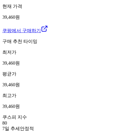
현재 가격
39,460원
쿠팡에서 구매하기
구매 추천 타이밍
최저가
39,460
원
평균가
39,460
원
최고가
39,460
원
쿠스피 지수
80
7일 추세
안정적