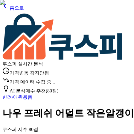
홈으로
쿠스피 실시간 분석
가격변동 감지안됨
가격 데이터 수집 중...
AI 분석
매수 추천
(
80
점)
반려/애완용품
나우 프레쉬 어덜트 작은알갱이, 2
쿠스피 지수
80
점