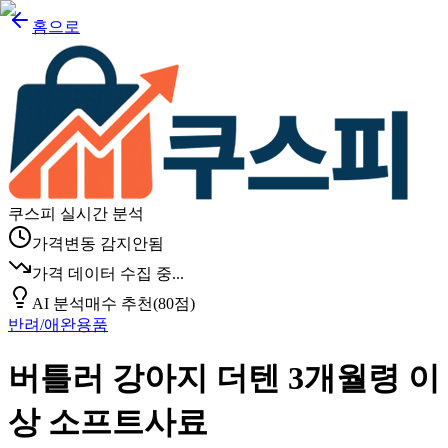
홈으로
쿠스피 실시간 분석
가격변동 감지안됨
가격 데이터 수집 중...
AI 분석
매수 추천
(
80
점)
반려/애완용품
버틀러 강아지 더텐 3개월령 이
상 소프트사료