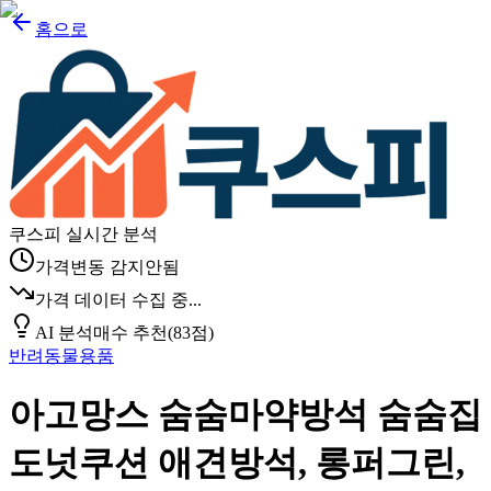
홈으로
쿠스피 실시간 분석
가격변동 감지안됨
가격 데이터 수집 중...
AI 분석
매수 추천
(
83
점)
반려동물용품
아고망스 숨숨마약방석 숨숨집
도넛쿠션 애견방석, 롱퍼그린,