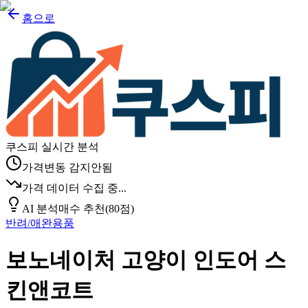
홈으로
쿠스피 실시간 분석
가격변동 감지안됨
가격 데이터 수집 중...
AI 분석
매수 추천
(
80
점)
반려/애완용품
보노네이처 고양이 인도어 스
킨앤코트