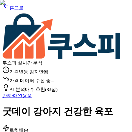
홈으로
쿠스피 실시간 분석
가격변동 감지안됨
가격 데이터 수집 중...
AI 분석
매수 추천
(
83
점)
반려/애완용품
굿데이 강아지 건강한 육포
로켓배송