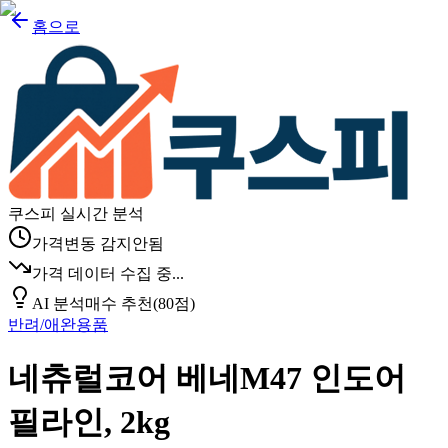
홈으로
쿠스피 실시간 분석
가격변동 감지안됨
가격 데이터 수집 중...
AI 분석
매수 추천
(
80
점)
반려/애완용품
네츄럴코어 베네M47 인도어
필라인, 2kg