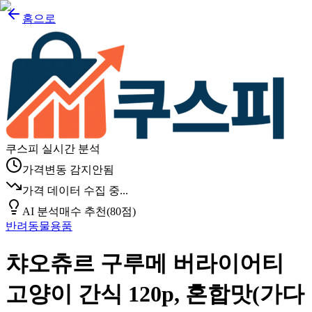
홈으로
쿠스피 실시간 분석
가격변동 감지안됨
가격 데이터 수집 중...
AI 분석
매수 추천
(
80
점)
반려동물용품
챠오츄르 구루메 버라이어티
고양이 간식 120p, 혼합맛(가다