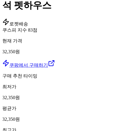
석 펫하우스
로켓배송
쿠스피 지수
83
점
현재 가격
32,350원
쿠팡에서 구매하기
구매 추천 타이밍
최저가
32,350
원
평균가
32,350
원
최고가