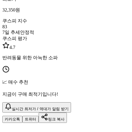
32,350
원
쿠스피 지수
83
7일 추세
안정적
쿠스피 평가
4.7
반려동물 위한 아늑한 소파
📈 매수 추천
지금이 구매 최적기입니다!
실시간 최저가 / 역대가 알림 받기
카카오톡
트위터
링크 복사