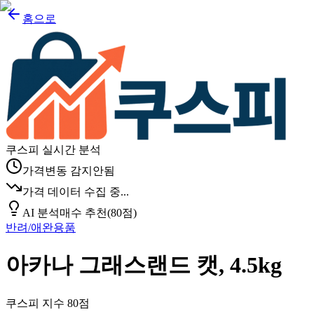
홈으로
쿠스피 실시간 분석
가격변동 감지안됨
가격 데이터 수집 중...
AI 분석
매수 추천
(
80
점)
반려/애완용품
아카나 그래스랜드 캣, 4.5kg
쿠스피 지수
80
점