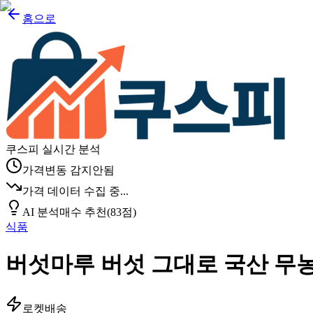
홈으로
쿠스피 실시간 분석
가격변동 감지안됨
가격 데이터 수집 중...
AI 분석
매수 추천
(
83
점)
식품
버섯마루 버섯 그대로 국산 무농약 
로켓배송