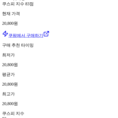
쿠스피 지수
83
점
현재 가격
20,800원
쿠팡에서 구매하기
구매 추천 타이밍
최저가
20,800
원
평균가
20,800
원
최고가
20,800
원
쿠스피 지수