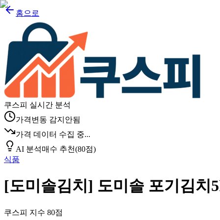
홈으로
쿠스피 실시간 분석
가격변동 감지안됨
가격 데이터 수집 중...
AI 분석
매수 추천
(
80
점)
식품
[도미솔김치] 도미솔 포기김치5
쿠스피 지수
80
점