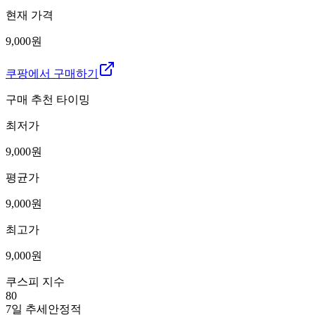
현재 가격
9,000원
쿠팡에서 구매하기
구매 추천 타이밍
최저가
9,000
원
평균가
9,000
원
최고가
9,000
원
쿠스피 지수
80
7일 추세
안정적