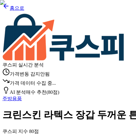
홈으로
쿠스피 실시간 분석
가격변동 감지안됨
가격 데이터 수집 중...
AI 분석
매수 추천
(
80
점)
주방용품
크린스킨 라텍스 장갑 두꺼운 
쿠스피 지수
80
점