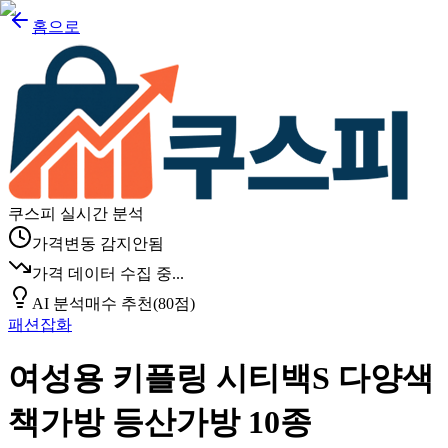
홈으로
쿠스피 실시간 분석
가격변동 감지안됨
가격 데이터 수집 중...
AI 분석
매수 추천
(
80
점)
패션잡화
여성용 키플링 시티백S 다양색
책가방 등산가방 10종