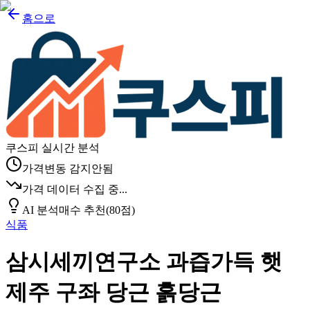
홈으로
쿠스피 실시간 분석
가격변동 감지안됨
가격 데이터 수집 중...
AI 분석
매수 추천
(
80
점)
식품
삼시세끼연구소 과즙가득 햇
제주 구좌 당근 흙당근