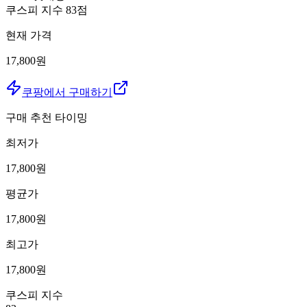
쿠스피 지수
83
점
현재 가격
17,800원
쿠팡에서 구매하기
구매 추천 타이밍
최저가
17,800
원
평균가
17,800
원
최고가
17,800
원
쿠스피 지수