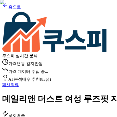
홈으로
쿠스피 실시간 분석
가격변동 감지안됨
가격 데이터 수집 중...
AI 분석
매수 추천
(
83
점)
패션의류
데일리앤 더스트 여성 루즈핏 자
로켓배송