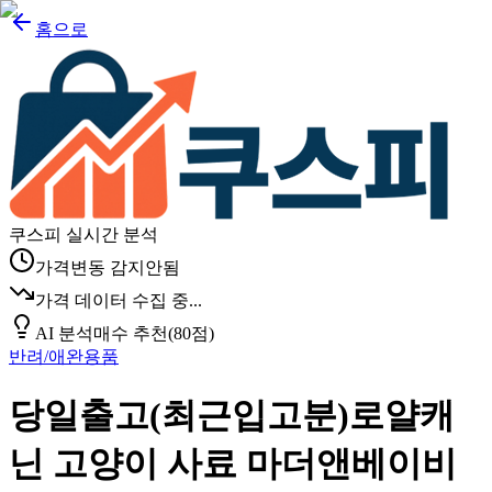
홈으로
쿠스피 실시간 분석
가격변동 감지안됨
가격 데이터 수집 중...
AI 분석
매수 추천
(
80
점)
반려/애완용품
당일출고(최근입고분)로얄캐
닌 고양이 사료 마더앤베이비